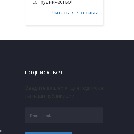
Желаем Вам
процветания и долгих
Читать все отзывы
лет успешной работы!...
Генеральный
директор ООО
«УралСтройДвижение»
Матяш С.Р.
Уважаемый Макс
Алексеевич! Выбирая
ПОДПИСАТЬСЯ
консалтинговую
компанию, нам был
Введите ваш email для подписки
важен опыт,
на наши публикации
профессионализм и
компетентность
сотрудников, что мы и
нашли в ООО «ЛАЛ».
и