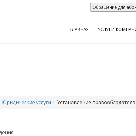
г. Челябинск, Энгельса, 26а, офис 20
Обращение для або
ГЛАВНАЯ
УСЛУГИ КОМПАН
Юридические услуг
 услуги - важная часть работы Консалтинговой 
омпетенция профессиональных юристов Консал
Консалтинг" охватывает весь спектр юридически
Юридические услуги
Установление правообладателя