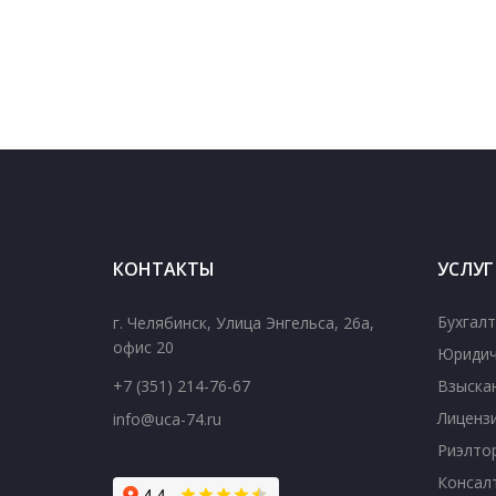
КОНТАКТЫ
УСЛУ
Бухгалт
г. Челябинск
,
Улица Энгельса, 26а,
офис 20
Юридич
+7 (351) 214-76-67
Взыска
Лиценз
info@uca-74.ru
Риэлтор
Консал