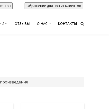
нентов
Обращение для новых Клиентов
ИИ
ОТЗЫВЫ
О НАС
КОНТАКТЫ
и
Группы "Эваз
тинговой Группы
х услуг
 произведения