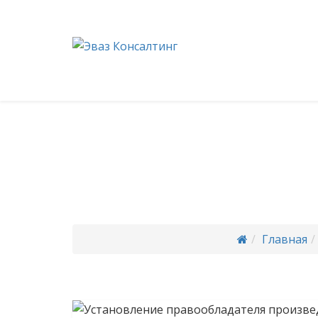
+7 (351) 214-76-67
info@uca-74.ru
Юридические
Консалтинг". К
"Эваз 
Главная