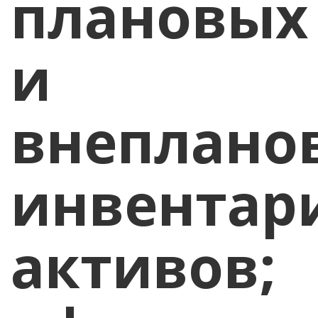
плановых
и
внеплано
инвентар
активов;