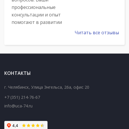
профессиональные
консультации и опыт
помогают в развитии
нашей организации.
Читать все отзывы
Ответственность,
индивидуальный подход
и скорость выполн�...
С Уважением, Директор
КОНТАКТЫ
ООО «СТРОЙПРОМ»
Мирибян О.М.
г. Челябинск
,
Улица Энгельса, 26а, офис 20
+7 (351) 214-76-67
info@uca-74.ru