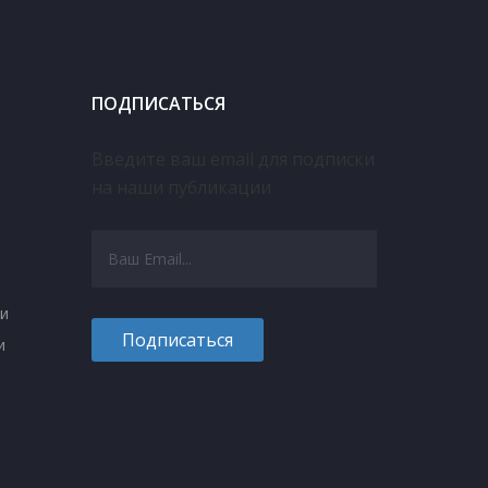
С уважением,
Индивидуальный
предприниматель
Щукин Евгений
ПОДПИСАТЬСЯ
Владимирович
Введите ваш email для подписки
на наши публикации
и
и