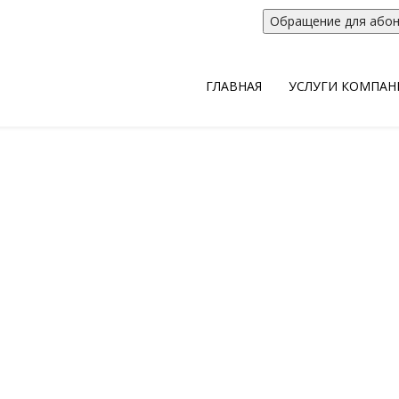
. Челябинск, Энгельса, 26а, офис 20
Обращение для або
ГЛАВНАЯ
УСЛУГИ КОМПАН
Взыскание долгов
 - занимает лидирующие позиции на рынке колле
ания задолженности в г. Челябинске и Челябинс
о статьями 12 и 13 Федерального закона от 03.07.
России по Челябинской области ООО “Эваз Конс
ный реестр юридических лиц, осуществляющих 
ченной задолженности в качестве основного ви
ее Свидетельство за №1/17/74000-КЛ выдано 