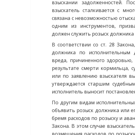
взыскании задолженностей. По
взыскатель сталкивается с мно
связана с невозможностью отыска
одним из инструментов, призв
должен служить розыск должника 
В соответствии со ст. 28 Закона
должника по исполнительным 
вреда, причиненного здоровью,
результате смерти кормильца, с
или по заявлению взыскателя вы
утверждается старшим судебным
исполнитель выносит постановле
По другим видам исполнительных
объявить розыск должника или ег
бремя расходов по розыску и аван
Закона. В этом случае взыскател
возмещения расходов по розыску