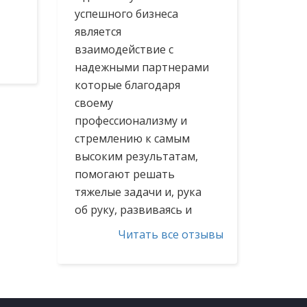
успешного бизнеса
является
взаимодействие с
надежными партнерами,
которые благодаря
своему
профессионализму и
стремлению к самым
высоким результатам,
помогают решать
тяжелые задачи и, рука
об руку, развиваясь и
совершенствуясь,
Читать все отзывы
достигать поставленных
целей.
Я уверен, что н...