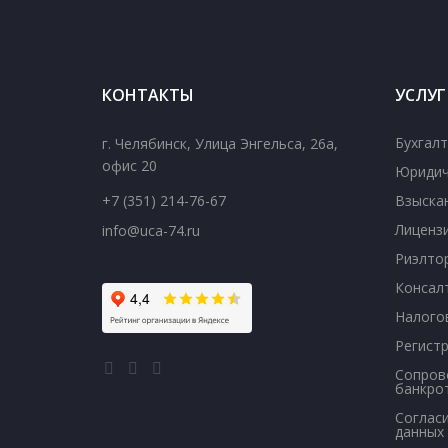
КОНТАКТЫ
УСЛУ
Бухгалт
г. Челябинск
,
Улица Энгельса, 26а,
офис 20
Юридич
+7 (351) 214-76-67
Взыска
Лиценз
info@uca-74.ru
Риэлтор
Консал
Налого
Регист
Сопров
банкро
Соглас
данных