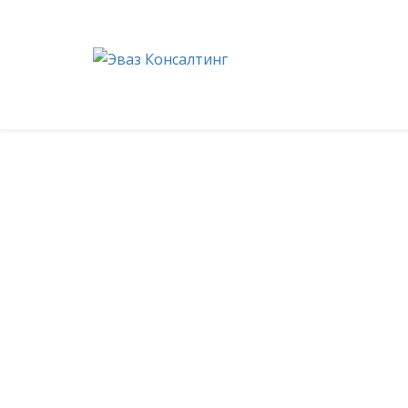
+7 (351) 214-76-67
info@uca-74.ru
г
Эваз Консалтинг
области взыск
соответствии с
решением УФССП 
в государствен
возврату просро
Соответствующ