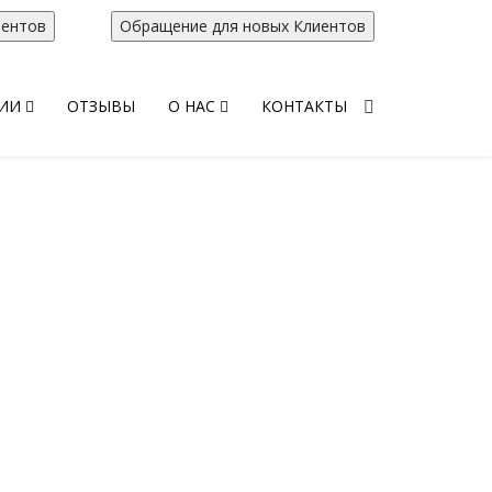
нентов
Обращение для новых Клиентов
ИИ
ОТЗЫВЫ
О НАС
КОНТАКТЫ
кторские услуг в
кой области. В
2016 г. №230-ФЗ
алтинг” включено
деятельность по
да деятельности.
уполномоченным