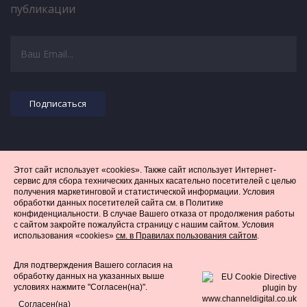
публикации
Этот сайт использует «cookies». Также сайт использует Интернет-
сервис для сбора технических данных касательно посетителей с целью
ВСЕ ПРАВА ЗАЩИЩЕНЫ © ЭВАЗ КОНСАЛТИНГ 2026. ПОЛНОЕ ИЛИ
получения маркетинговой и статистической информации. Условия
обработки данных посетителей сайта см. в Политике
ЧАСТИЧНОЕ КОПИРОВАНИЕ МАТЕРИАЛОВ ЗАПРЕЩЕНО, ПРИ
конфиденциальности. В случае Вашего отказа от продолжения работы
СОГЛАСОВАННОМ ИСПОЛЬЗОВАНИИ МАТЕРИАЛОВ НЕОБХОДИМА
с сайтом закройте пожалуйста страницу с нашим сайтом. Условия
использования «cookies»
см. в Правилах пользования сайтом
.
ССЫЛКА
ИНФОРМАЦИЯ НА САЙТЕ НОСИТ ИНФОРМАЦИОННЫЙ ХАРАКТЕР И
Для подтверждения Вашего согласия на
НЕ ЯВЛЯЕТСЯ ПУБЛИЧНОЙ ОФЕРТОЙ.
обработку данных на указанных выше
условиях нажмите "Согласен(на)".
Согласен(на)