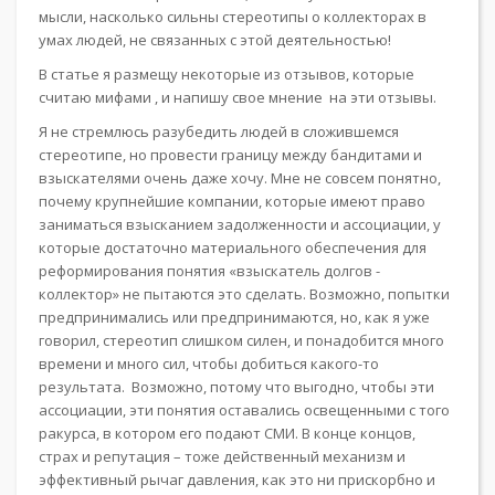
мысли, насколько сильны стереотипы о коллекторах в
умах людей, не связанных с этой деятельностью!
В статье я размещу некоторые из отзывов, которые
считаю мифами , и напишу свое мнение на эти отзывы.
Я не стремлюсь разубедить людей в сложившемся
стереотипе, но провести границу между бандитами и
взыскателями очень даже хочу. Мне не совсем понятно,
почему крупнейшие компании, которые имеют право
заниматься взысканием задолженности и ассоциации, у
которые достаточно материального обеспечения для
реформирования понятия «взыскатель долгов -
коллектор» не пытаются это сделать. Возможно, попытки
предпринимались или предпринимаются, но, как я уже
говорил, стереотип слишком силен, и понадобится много
времени и много сил, чтобы добиться какого-то
результата. Возможно, потому что выгодно, чтобы эти
ассоциации, эти понятия оставались освещенными с того
ракурса, в котором его подают СМИ. В конце концов,
страх и репутация – тоже действенный механизм и
эффективный рычаг давления, как это ни прискорбно и