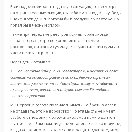
Если подрезюмировать данную ситуацию, то несмотря
на отрицательные эмоции, спасибо им за подсказку. Ведь
иначе я эти деньги погасил бы в следующем платеже, но
попал бы в черный список.
Также при передаче реестров коллекторам иногда
бывает гораздо проще договориться с ними о
рассрочках, фиксации суммы долга, уменьшении суммы в
части пени и штрафов.
Перейдем к отзывам:
К . Люди должны банку, а не коллекторам, и человек не дает
согласие на распространение личных данных третьим
лицам, это уже незаконно. У кого брал, тому и ожидаешь, а
не посредникам, которые требуют вместо 50 отдать
200.это воровство
МГ: Первой в голове появилась мысль – а брать в долг и
не отдавать, это не воровство? Но эта мысль не имеет
особого отношения к рассматриваемой нами в данной
статье теме. Законом нигде не установлено, что в случае,
когда должник отказывается возвращать долг, кредитор