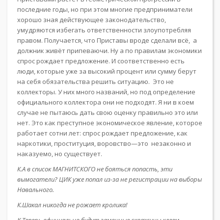
последние годы, но при этом многие предприниматели
хорошо зная действующее законодательство,
умудряются избегать ответственности злоупотребляя
правом. Получается, что Приставы вроде сделали всё, а
должник живёт припеваючи. Ну а по правилам экономики
спрос рождает предложение. И соответственно есть
люди, которые уже за высокий процент или сумму берут
на себя обязательства решить ситуацию. Это не
коллекторы. У них много названий, но под определение
официального коллектора они не подходят. Я ни в коем
случае не пытаюсь дать свою оценку правильно это или
нет. Это как преступное экономическое явление, которое
работает сотни лет: спрос рождает предложение, как
наркотики, проституция, воровство—это незаконно и
наказуемо, но существует.
К.А в список МАГНИТСКОГО не бояться попасть, эти
вымогатели? ЦИК уже попал из-за не регистрации на выборы
Навального.
К.Шакал никогда не рожает кролика!