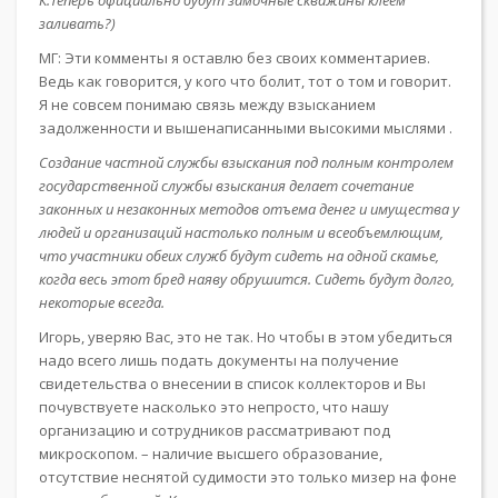
К.Теперь официально будут замочные скважины клеем
заливать?)
МГ: Эти комменты я оставлю без своих комментариев.
Ведь как говорится, у кого что болит, тот о том и говорит.
Я не совсем понимаю связь между взысканием
задолженности и вышенаписанными высокими мыслями .
Создание частной службы взыскания под полным контролем
государственной службы взыскания делает сочетание
законных и незаконных методов отъема денег и имущества у
людей и организаций настолько полным и всеобъемлющим,
что участники обеих служб будут сидеть на одной скамье,
когда весь этот бред наяву обрушится. Сидеть будут долго,
некоторые всегда.
Игорь, уверяю Вас, это не так. Но чтобы в этом убедиться
надо всего лишь подать документы на получение
свидетельства о внесении в список коллекторов и Вы
почувствуете насколько это непросто, что нашу
организацию и сотрудников рассматривают под
микроскопом. – наличие высшего образование,
отсутствие неснятой судимости это только мизер на фоне