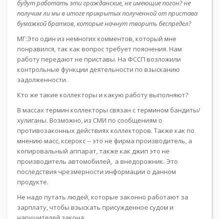
будут работать эти гражданские, не имеющие погон? не
получим ли мы в итоге прикрытых полученной от пристава
бумажкой братков, которые начнут творить беспредел?
МГ:Это один из немногих комментов, который мне
понравился, так как вопрос требует пояснения. Нам
работу передают не приставы. На ФССП возложили
контрольные функции деятельности по взысканию
задолженности.
Кто же такие коллекторы и какую работу выполняют?
В массах термин коллекторы связан с термином бандиты/
хулиганы. Возможно, из СМИ по сообщениям о
противозаконных действиях коллекторов. Также как по
мнению масс, ксерокс -- это не фирма производитель, а
копировальный аппарат, также как джип это не
производитель автомобилей, а внедорожник. Это
последствия чрезмерности информации о данном
продукте.
Не надо путать людей, которые законно работают за
зарплату, чтобы взыскать присужденное судом и
нарушителей закона.