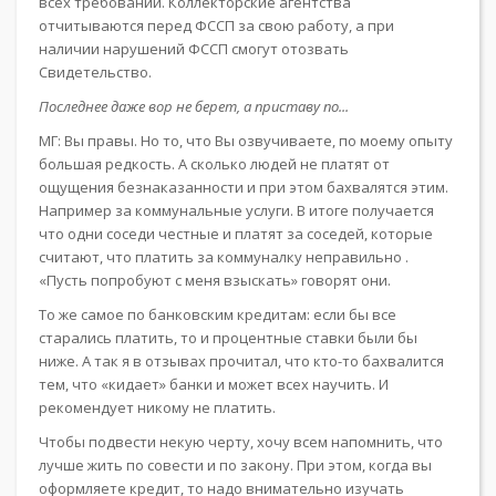
всех требований. Коллекторские агентства
отчитываются перед ФССП за свою работу, а при
наличии нарушений ФССП смогут отозвать
Свидетельство.
Последнее даже вор не берет, а приставу по...
МГ: Вы правы. Но то, что Вы озвучиваете, по моему опыту
большая редкость. А сколько людей не платят от
ощущения безнаказанности и при этом бахвалятся этим.
Например за коммунальные услуги. В итоге получается
что одни соседи честные и платят за соседей, которые
считают, что платить за коммуналку неправильно .
«Пусть попробуют с меня взыскать» говорят они.
То же самое по банковским кредитам: если бы все
старались платить, то и процентные ставки были бы
ниже. А так я в отзывах прочитал, что кто-то бахвалится
тем, что «кидает» банки и может всех научить. И
рекомендует никому не платить.
Чтобы подвести некую черту, хочу всем напомнить, что
лучше жить по совести и по закону. При этом, когда вы
оформляете кредит, то надо внимательно изучать