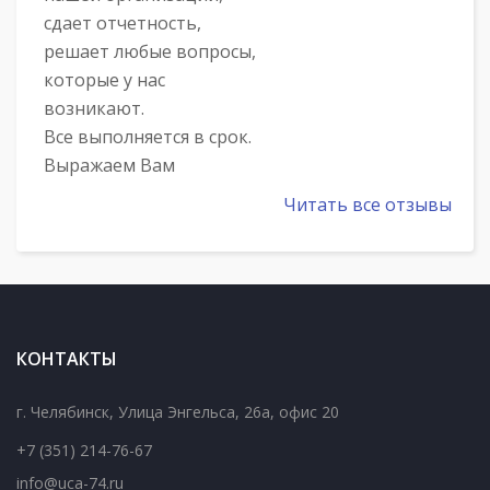
сдает отчетность,
решает любые вопросы,
которые у нас
возникают.
Все выполняется в срок.
Выражаем Вам
огромную
Читать все отзывы
благодарность за
профессиональный
подход к делу!
Искрен�...
КОНТАКТЫ
С Уважением,
Председатель
г. Челябинск
,
Улица Энгельса, 26а, офис 20
правления Камалов А.Р.
+7 (351) 214-76-67
info@uca-74.ru