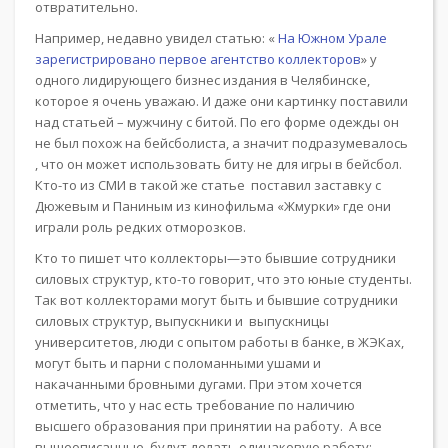
отвратительно.
Например, недавно увидел статью: «
На Южном Урале
зарегистрировано первое агентство коллекторов
» у
одного лидирующего бизнес издания в Челябинске,
которое я очень уважаю. И даже они картинку поставили
над статьей – мужчину с битой. По его форме одежды он
не был похож на бейсболиста, а значит подразумевалось
, что он может использовать биту не для игры в бейсбол.
Кто-то из СМИ в такой же статье поставил заставку с
Дюжевым и Паниным из кинофильма «Жмурки» где они
играли роль редких отморозков.
Кто то пишет что коллекторы—это бывшие сотрудники
силовых структур, кто-то говорит, что это юные студенты.
Так вот коллекторами могут быть и бывшие сотрудники
силовых структур, выпускники и выпускницы
университетов, люди с опытом работы в банке, в ЖЭКах,
могут быть и парни с поломанными ушами и
накачанными бровными дугами. При этом хочется
отметить, что у нас есть требование по наличию
высшего образования при принятии на работу. А все
вышеописанные будут делать одинаковую работу: