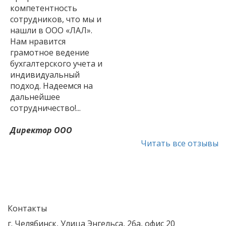
сотрудников, что мы и
нашли в ООО «ЛАЛ».
Нам нравится
грамотное ведение
бухгалтерского учета и
индивидуальный
подход. Надеемся на
дальнейшее
сотрудничество!...
Директор ООО
«УРАЛСПЕЦПРОЕКТ»
Шаров П.В.
Читать все отзывы
Уважаемый Макс
Алексеевич!
Результативность и
качество работы
коллектива
Консалтинговой
Контакты
группы «ЛАЛ» стали
г. Челябинск
,
Улица Энгельса, 26а, офис 20