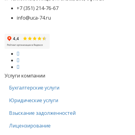
основой для развития
наших партнерских
+7 (351) 214-76-67
отношений. На
info@uca-74.ru
протяжении всего
срока сотрудничества
компания «ЛАЛ»
зарекомендовала себя
как надежного
делового партнера.
Искренне благодарим
Вас за доброе
сотрудничество и ж...
Услуги компании
Директор ООО ТК
Бухгалтерские услуги
«Логистик» Вьюшков
В.М.
Юридические услуги
Взыскание задолженностей
Лицензирование