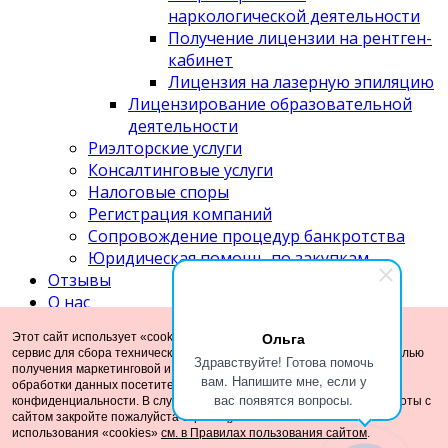
наркологической деятельности
Получение лицензии на рентген-
кабинет
Лицензия на лазерную эпиляцию
Лицензирование образовательной
деятельности
Риэлторские услуги
Консалтинговые услуги
Налоговые споры
Регистрация компаний
Сопровождение процедур банкротства
Юридическая помощь по закупкам
Отзывы
О нас
Акции компании
Ольга
Этот сайт использует «cookies». Также сайт использует Интернет-
Новости компании
сервис для сбора технических данных касательно посетителей с целью
Здравствуйте! Готова помочь
Наши публикации
получения маркетинговой и статистической информации. Условия
вам. Напишите мне, если у
обработки данных посетителей сайта см. в Политике
Мы в прессе
вас появятся вопросы.
конфиденциальности. В случае Вашего отказа от продолжения работы с
Сертификаты
сайтом закройте пожалуйста страницу с нашим сайтом. Условия
Вакансии компании
использования «cookies»
см. в Правилах пользования сайтом
.